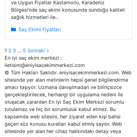
ve Uygun Fiyatlar Kastamonu, Karadeniz
Bölgesi’nde saç ekimi konusunda sunduğu kaliteli
sağlık hizmetleri ile...
Saç Ekimi Fiyatları
Yazı
1
2
3
…
5
Sonraki »
En iyi saç ekim merkezi :
sayfalandırması
iletisim@eniyisacekimmerkezi.com
© Tüm Hakları Saklıdır. eniyisacekimmerkezi.com. Web
sitesinde yer alan metinlerin hepsi genel bilgilendirme
amacı taşıyor. Uzmana danışılmadan ve bilinçsizce
gerçekleştirilecek, herhangi bir uygulama nedeni ile
oluşacak zarardan En iyi Saç Ekim Merkezi sorumlu
tutulamaz ve hiç bir sorumluluk kabul etmez. Bu
kapsamda web sitesini, her ziyaret eden kişi bahsi
geçen söz konusu kuralları kabul etmiş sayılır. Web
sitesinde yer alan her cihaz hakkındaki detay veya