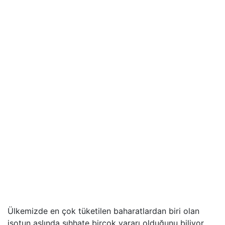
Ülkemizde en çok tüketilen baharatlardan biri olan
isotun aslında sıhhate birçok yararı olduğunu biliyor