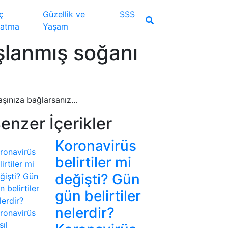
ç
Güzellik ve
SSS
atma
Yaşam
şlanmış soğanı
başınıza bağlarsanız…
enzer İçerikler
Koronavirüs
belirtiler mi
değişti? Gün
gün belirtiler
nelerdir?