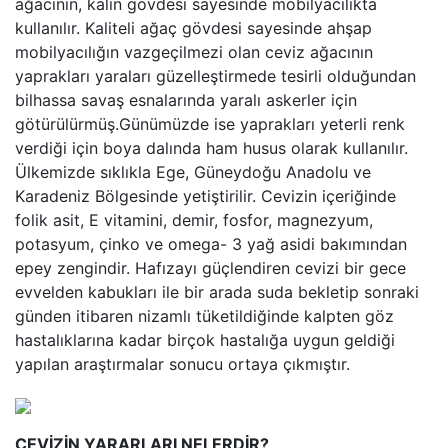
ağacının, kalın gövdesi sayesinde mobilyacılıkta
kullanılır. Kaliteli ağaç gövdesi sayesinde ahşap
mobilyacılığın vazgeçilmezi olan ceviz ağacının
yaprakları yaraları güzelleştirmede tesirli olduğundan
bilhassa savaş esnalarında yaralı askerler için
götürülürmüş.Günümüzde ise yaprakları yeterli renk
verdiği için boya dalında ham husus olarak kullanılır.
Ülkemizde sıklıkla Ege, Güneydoğu Anadolu ve
Karadeniz Bölgesinde yetiştirilir. Cevizin içeriğinde
folik asit, E vitamini, demir, fosfor, magnezyum,
potasyum, çinko ve omega- 3 yağ asidi bakımından
epey zengindir. Hafızayı güçlendiren cevizi bir gece
evvelden kabukları ile bir arada suda bekletip sonraki
günden itibaren nizamlı tüketildiğinde kalpten göz
hastalıklarına kadar birçok hastalığa uygun geldiği
yapılan araştırmalar sonucu ortaya çıkmıştır.
CEVİZİN YARARLARI NELERDİR?