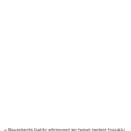
–
Bayanlarda baldır ağrılarının en temel nedeni topuklu